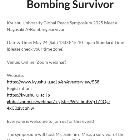
Bombing Survivor
Kyushu University Global Peace Symposium 2025 Meet a
Nagasaki A-Bombing Survivor
Date & Time: May 24 (Sat.) 13:00-15:10 Japan Standard Time
(please check your time zone)
Venue: Online (Zoom webinar)
Website:
https://www.kyushu-u.ac.jp/en/events/view/558
Registration:
https://kyushu-u-ac-jp-
global.zoom.us/webinar/register/WN_bmBVpTZ4Qa-
4xC0zivcqNw
Everyone is welcome to join us for this event!
The symposium will host Ms, Seiichiro Mise, a survivor of the