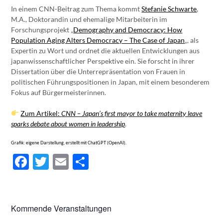
In einem CNN-Beitrag zum Thema kommt
Stefanie Schwarte
,
M.A., Doktorandin und ehemalige Mitarbeiterin im
Forschungsprojekt „
Demography and Democracy: How
Population Aging Alters Democracy – The Case of Japan
„, als
Expertin zu Wort und ordnet die aktuellen Entwicklungen aus
japanwissenschaftlicher Perspektive ein. Sie forscht in ihrer
Dissertation über die Unterrepräsentation von Frauen in
politischen Führungspositionen in Japan, mit einem besonderem
Fokus auf Bürgermeisterinnen.
Zum Artikel:
CNN – Japan’s first mayor to take maternity leave
sparks debate about women in leadership
.
Grafik: eigene Darstellung, erstellt mit ChatGPT (OpenAI).
Facebook
Twitter
Email
Teilen
Kommende Veranstaltungen