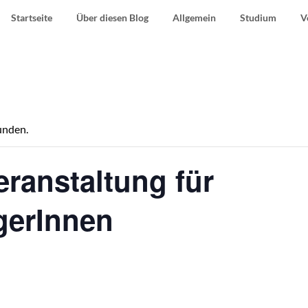
Startseite
Über diesen Blog
Allgemein
Studium
V
unden.
ranstaltung für
gerInnen