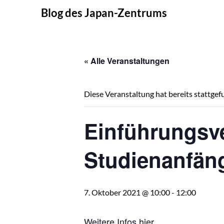
Skip
Blog des Japan-Zentrums
to
content
« Alle Veranstaltungen
Diese Veranstaltung hat bereits stattgef
Einführungsve
Studienanfän
7. Oktober 2021 @ 10:00
-
12:00
Weitere Infos
hier
.