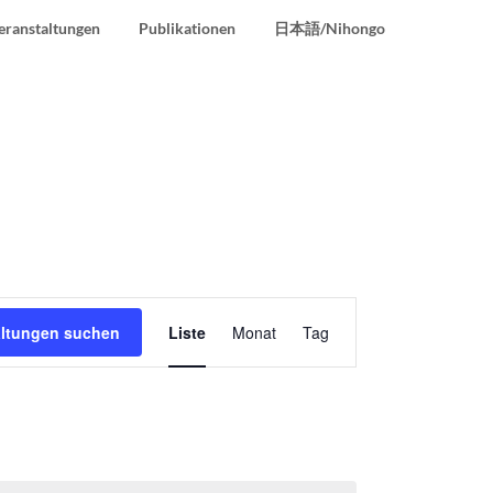
eranstaltungen
Publikationen
日本語/Nihongo
Veranstaltung
altungen suchen
Liste
Monat
Tag
Ansichten-
Navigation