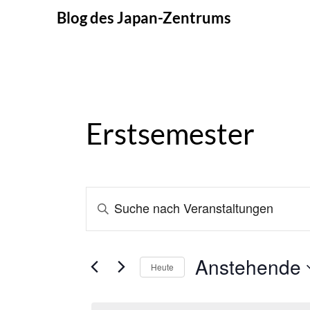
Skip
Blog des Japan-Zentrums
to
content
Erstsemester
Veranstaltungen
BITTE
SCHLÜSSELWORT
Suche
EINGEBEN.
und
SUCHE
Anstehende
Heute
NACH
Ansichten,
Datum
VERANSTALTUNGEN
Navigation
wählen.