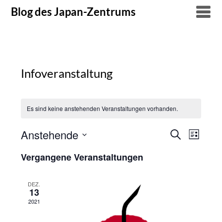
Skip
Blog des Japan-Zentrums
to
content
Infoveranstaltung
Es sind keine anstehenden Veranstaltungen vorhanden.
Anstehende
Suche
Verans
Veranstal
Liste
Datum
Ansich
Suche
Vergangene Veranstaltungen
wählen.
Naviga
und
DEZ.
13
Ansichten
2021
Navigatio