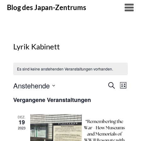
Skip
Blog des Japan-Zentrums
to
content
Lyrik Kabinett
Es sind keine anstehenden Veranstaltungen vorhanden.
Anstehende
Suche
Verans
Veranstal
Liste
Datum
Ansich
Suche
Vergangene Veranstaltungen
wählen.
Naviga
und
DEZ.
19
Ansichten
2023
Navigatio