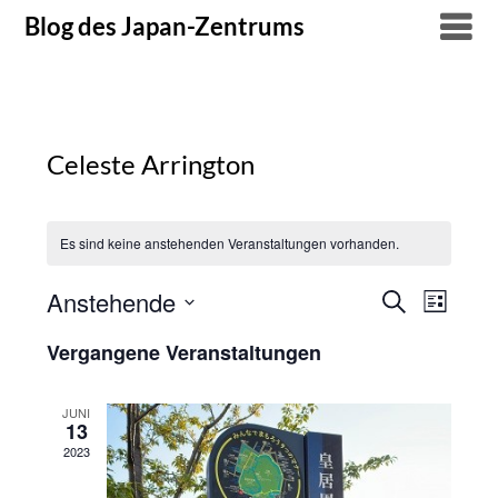
Skip
Blog des Japan-Zentrums
to
content
Celeste Arrington
Es sind keine anstehenden Veranstaltungen vorhanden.
Anstehende
Suche
Verans
Veranstal
Liste
Datum
Ansich
Suche
Vergangene Veranstaltungen
wählen.
Naviga
und
JUNI
13
Ansichten
2023
Navigatio