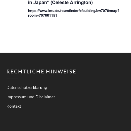
in Japan“ (Celeste Arrington)
https://www.lmu.de/raumfinder/#/building/bw7070/map?
room=707001151_
RECHTLICHE HINWEISE
Datenschutzerklärung
Impressum und Disclaimer
Kontakt