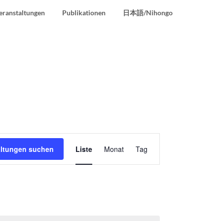
eranstaltungen
Publikationen
日本語/Nihongo
Veranstaltung
altungen suchen
Liste
Monat
Tag
Ansichten-
Navigation