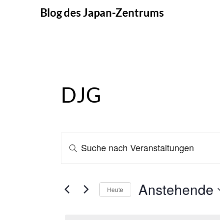
Skip
Blog des Japan-Zentrums
to
content
DJG
Veranstaltungen
BITTE
SCHLÜSSELWORT
Suche
EINGEBEN.
und
SUCHE
Anstehende
Heute
NACH
Ansichten,
Datum
VERANSTALTUNGEN
Navigation
wählen.