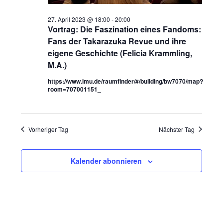
27. April 2023 @ 18:00
-
20:00
Vortrag: Die Faszination eines Fandoms:
Fans der Takarazuka Revue und ihre
eigene Geschichte (Felicia Krammling,
M.A.)
https://www.lmu.de/raumfinder/#/building/bw7070/map?
room=707001151_
Vorheriger Tag
Nächster Tag
Kalender abonnieren