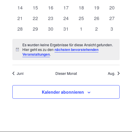
Veranstaltungen
Veranstaltungen
Veranstaltungen
Veranstaltungen
Veranstaltungen
Veranstaltungen
Veranstaltungen
Veranstalt
0
0
0
0
0
0
0
14
15
16
17
18
19
20
Navigatio
Veranstaltungen
Veranstaltungen
Veranstaltungen
Veranstaltungen
Veranstaltungen
Veranstaltungen
Veranstalt
0
0
0
0
0
0
0
21
22
23
24
25
26
27
Veranstaltungen
Veranstaltungen
Veranstaltungen
Veranstaltungen
Veranstaltungen
Veranstaltungen
Veranstalt
0
0
0
0
0
0
0
28
29
30
31
1
2
3
Veranstaltungen
Veranstaltungen
Veranstaltungen
Veranstaltungen
Veranstaltungen
Veranstaltungen
Veranstal
Es wurden keine Ergebnisse für diese Ansicht gefunden.
Hier geht es zu den
nächsten bevorstehenden
Hinweis
Veranstaltungen
.
Juni
Dieser Monat
Aug.
Kalender abonnieren