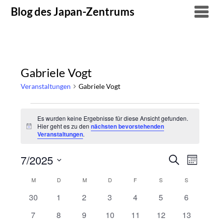
Skip
Blog des Japan-Zentrums
to
content
Gabriele Vogt
Veranstaltungen
Gabriele Vogt
Veranstaltungen
Es wurden keine Ergebnisse für diese Ansicht gefunden.
Hier geht es zu den
nächsten bevorstehenden
Hinweis
Veranstaltungen
.
7/2025
Suche
Verans
Veranstal
Monat
Datum
Ansich
Suche
M
MONTAG
D
DIENSTAG
M
MITTWOCH
D
DONNERSTAG
F
FREITAG
S
SAMSTAG
S
SONNTAG
Kalender
wählen.
Naviga
0
0
0
0
0
0
0
30
1
2
3
4
5
6
und
von
Veranstaltungen
Veranstaltungen
Veranstaltungen
Veranstaltungen
Veranstaltungen
Veranstaltungen
Veranstal
0
0
0
0
0
0
0
7
8
9
10
11
12
13
Ansichten