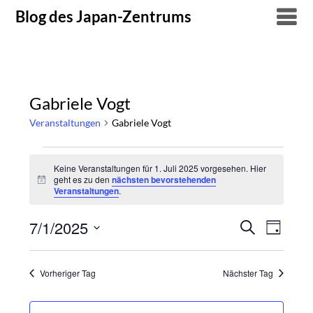
Skip
Blog des Japan-Zentrums
to
content
Gabriele Vogt
Veranstaltungen
Gabriele Vogt
Veranstaltungen
Keine Veranstaltungen für 1. Juli 2025 vorgesehen. Hier
geht es zu den
nächsten bevorstehenden
für
Hinweis
Veranstaltungen
.
1.
7/1/2025
Suche
Verans
Veranstal
Tag
Juli
Datum
Ansich
Suche
wählen.
2025
Naviga
Vorheriger Tag
Nächster Tag
und
Ansichten