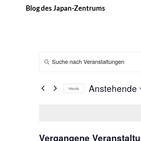
Skip
Blog des Japan-Zentrums
to
content
Veranstaltungen
BITTE
SCHLÜSSELWORT
Suche
EINGEBEN.
und
SUCHE
Anstehende
Heute
NACH
Ansichten,
Datum
VERANSTALTUNGEN
Navigation
wählen.
SCHLÜSSELWORT.
Vergangene Veranstalt