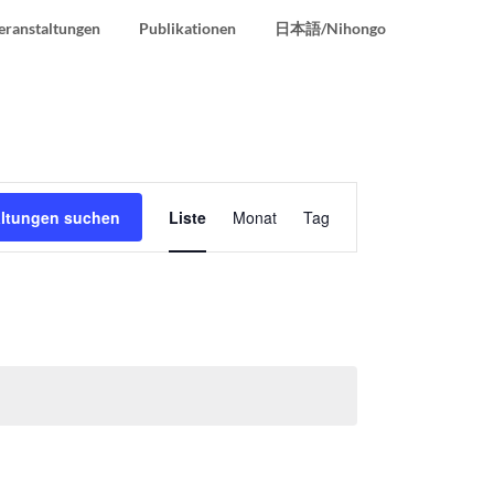
eranstaltungen
Publikationen
日本語/Nihongo
Veranstaltung
altungen suchen
Liste
Monat
Tag
Ansichten-
Navigation