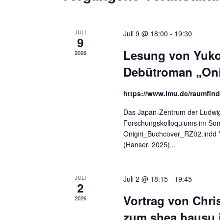
JULI
Juli 9 @ 18:00
-
19:30
9
Lesung von Yuko
2026
Debütroman „Oni
https://www.lmu.de/raumfin
Das Japan-Zentrum der Ludwig
Forschungskolloquiums im Somm
Onigiri_Buchcover_RZ02.indd 
(Hanser, 2025)...
JULI
Juli 2 @ 18:15
-
19:45
2
Vortrag von Chri
2026
zum shea hausu 