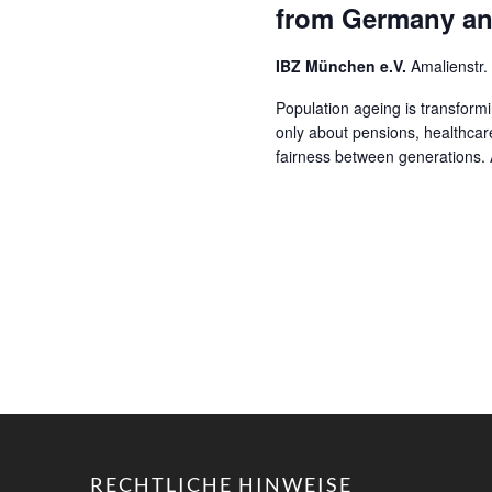
from Germany an
IBZ München e.V.
Amalienstr
Population ageing is transform
only about pensions, healthcar
fairness between generations. 
RECHTLICHE HINWEISE