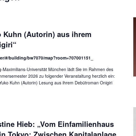
 Kuhn (Autorin) aus ihrem
giri“
der/#/building/bw7070/map?room=707001151_
-Maximilians-Universität München lädt Sie im Rahmen des
ersemester 2026 zu folgender Veranstaltung herzlich ein:
Yuko Kuhn (Autorin) Lesung aus ihrem Debütroman Onigiri
stine Hieb: „Vom Einfamilienhaus
in Tokyo: Zwischen Kapitalanlage