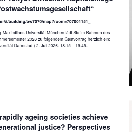
Postwachstumsgesellschaft“
der/#/building/bw7070/map?room=707001151_
-Maximilians-Universität München lädt Sie im Rahmen des
mersemester 2026 zu folgendem Gastvortrag herzlich ein:
ersität Darmstadt) 2. Juli 2026: 18:15 – 19:45...
apidly ageing societies achieve
enerational justice? Perspectives