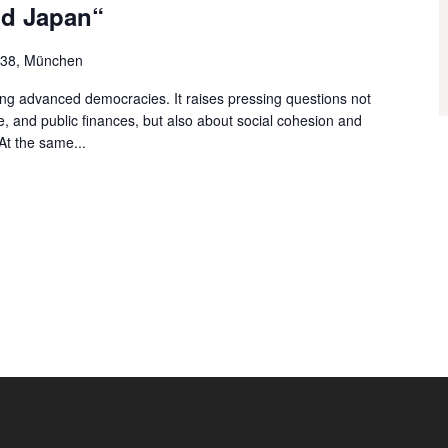
d Japan“
. 38, München
ing advanced democracies. It raises pressing questions not
e, and public finances, but also about social cohesion and
At the same...