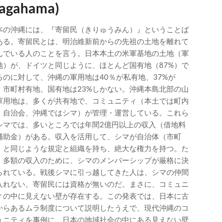
agahama)
本の沖縄には、『寄留民（きりゅうみん）』ということば
ある。寄留民とは、明治維新前からの先祖の土地を離れて
んでいる人のことを言う。日本本土の米軍基地の土地（軍
地）が、ドイツと同じように、ほとんど国有地（87%）で
るのに対して、沖縄の軍用地は40％が私有地、37%が
・市町村有地、国有地は23%しかない。沖縄本島北部の山
軍用地は、多くが共有地で、コミュニティ（本土では町内
・自治会、沖縄ではシマ）が管理・運営している。これら
シマでは、多いところでは年間2億円以上の収入（借地料
補助金）がある。収入を活用して、シマが自治体（市町
）と同じような規定と組織を持ち、絶大な権力を持つ。た
、多額の収入のために、シマのメンバーシップが厳格に決
られている。戦後シマに引っ越してきた人は、シマの仲間
入れない。寄留民には資格が無いのだ。まさに、コミュニ
ィの中に見えない壁が存在する。この発表では、日本に古
からあるムラ制度について説明したうえで、現代沖縄のコ
ュニティを事例に、日本の地域社会の中にある見えない壁