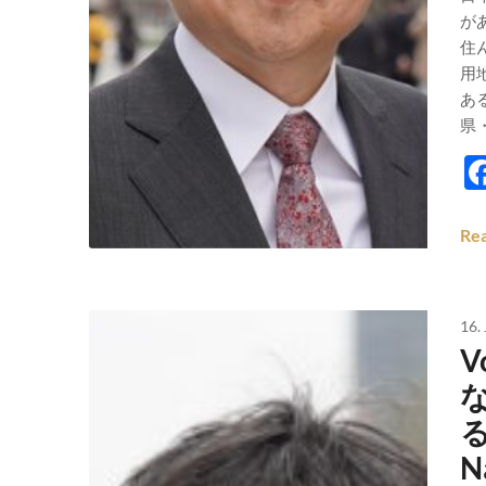
が
住
用
あ
県
Re
16.
V
る
N