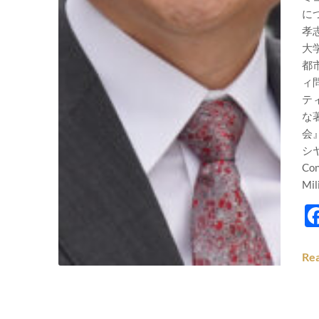
につ
孝
大
都
ィ
テ
な著
会
シヤ出
Con
Mil
Re