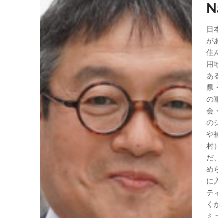
N
日
が
住
用
あ
県
の
会
の
や
村
だ
め
に
テ
く
ミ