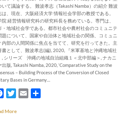
いて議論する。 難波孝志（Takashi Namba）の紹介 難波
志は、現在、大阪経済大学 情報社会学部の教授である。
学院 経営情報研究科の研究科長を務めている。専門は、
市・地域社会学である。都市社会や農村社会のコミュニテ
問題について、国家や自治体と地域社会の関係、コミュニ
ィ内部の人間関係に焦点を当てて、研究を行ってきた。主
書として、難波孝志(編), 2020, 『米軍基地と沖縄地域社
』, シリーズ 沖縄の地域自治組織１＜北中部編＞, ナカニ
版, Takashi Namba, 2020, ‘Comparative Study on the
sensus – Building Process of the Conversion of Closed
itary Bases in Germany…
Facebook
Twitter
Email
Teilen
ad More