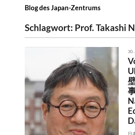
Skip
Blog des Japan-Zentrums
to
content
Schlagwort:
Prof. Takashi
30.
V
U
事
N
E
D
日