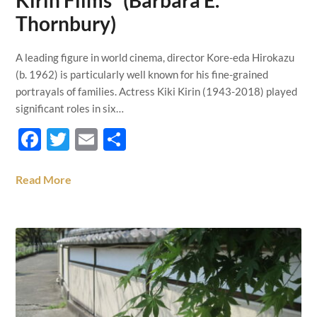
Kirin Films“ (Barbara E.
Thornbury)
A leading figure in world cinema, director Kore-eda Hirokazu
(b. 1962) is particularly well known for his fine-grained
portrayals of families. Actress Kiki Kirin (1943-2018) played
significant roles in six…
Facebook
Twitter
Email
Teilen
Read More