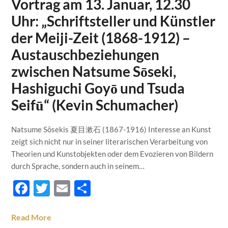
Vortrag am 13. Januar, 12.30
Uhr: „Schriftsteller und Künstler
der Meiji-Zeit (1868-1912) –
Austauschbeziehungen
zwischen Natsume Sōseki,
Hashiguchi Goyō und Tsuda
Seifū“ (Kevin Schumacher)
Natsume Sōsekis 夏目漱石 (1867-1916) Interesse an Kunst
zeigt sich nicht nur in seiner literarischen Verarbeitung von
Theorien und Kunstobjekten oder dem Evozieren von Bildern
durch Sprache, sondern auch in seinem…
Facebook
Twitter
Email
Teilen
Read More