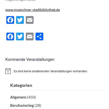
www.muenchner-stadtbibliothek.de
Facebook
Twitter
Email
共
有
Facebook
Twitter
Email
Teilen
Kommende Veranstaltungen
Es sind keine anstehenden Veranstaltungen vorhanden.
Hinweis
Kategorien
Allgemein
(450)
Berufseinstieg
(28)