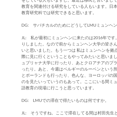
教育を関連付ける研究をしている人もいます。日
教育研究科では研究できると思います。
DG: サバチカルのためにどうしてLMUミュンヘ
JL: 私が最初にミュンヘンに来たのは2016年
りしました。なので前からミュンヘン大学の皆さ
いと思いました。もう一つは 私はミュンヘンを拠
際に見に行くということもやってみたいと思いま
ュブリャナ大学に行ったり、あとクロアチアのプ
ったり。あと、今週はベルギーのルーベンという
とポーランドも行ったり、色んな、ヨーロッパの
のを見たいっていうのもあって。ここにいる間ミ
語教育の現場に行こうと思っています。
DG: LMUでの滞在で得たいものは何ですか。
JL: そうですね。ここで滞在してる間は村田先