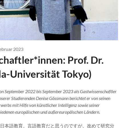
Februar 2023
aftler*innen: Prof. Dr.
a-Universität Tokyo)
 von September 2022 bis September 2023 als Gastwissenschaftler
nserer Studierenden Denise Gössmann berichtet er von seinen
erbs mit Hilfe von künstlicher Intelligenz sowie seiner
hiedenen europäischen und außereuropäischen Ländern.
研究テーマは、日本語教育、言語教育だと思うのですが、改めて研究分