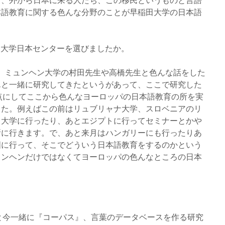
本語教育に関する色んな分野のことが早稲田大学の日本語
ン大学日本センターを選びましたか。
です。ミュンヘン大学の村田先生や高橋先生と色んな話をした
んと一緒に研究してきたというがあって、ここで研究した
点にしてここから色んなヨーロッパの日本語教育の所を実
した。例えばこの前はリュブリャナ大学、スロベニアのリ
ラ大学に行ったり、あとエジプトに行ってセミナーとかや
所に行きます。で、あと来月はハンガリーにも行ったりあ
国に行って、そこでどういう日本語教育をするのかという
ュンヘンだけではなくてヨーロッパの色んなところの日本
生と今一緒に『コーパス』、言葉のデータベースを作る研究