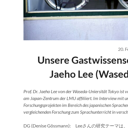
20. 
Unsere Gastwissensch
Jaeho Lee (Wased
Prof. Dr. Jaeho Lee von der Waseda-Uniersität Tokyo ist
am Japan-Zentrum der LMU affiliiert. Im Interview mit u
Forschungsprojekten im Bereich des japanischen Spracherw
vergleichenden Forschung zum Sprachunterricht in versc
DG (Denise Gössmann): Leeさんの