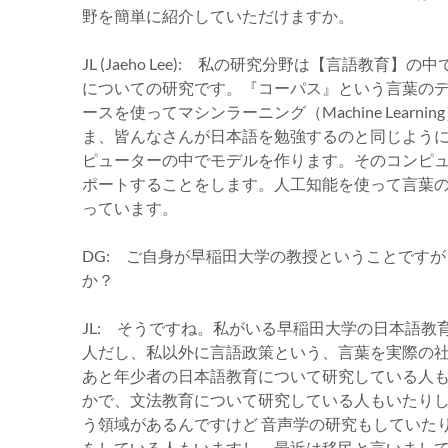
野を簡単に紹介していただけますか。
JL (Jaeho Lee): 私の研究分野は【言語教
についての研究です。『コーパス』という言葉の
ースを使ってマシンラーニング（Machine Lea
ま、皆んなさんが日本語を勉強するのと同じよう
ピューターの中でモデルを作ります。そのコンピ
ポートすることをします。人工知能を使って言葉
っています。
DG: ご自身が早稲田大学の教授ということです
か？
JL: そうですね。私がいる早稲田大学の日本語
人だし、私以外に言語政策という、言葉を実際の
あと年少者の日本語教育について研究している人
かで、文法教育について研究している人もいたり
う領域があるんですけど 音声学の研究もしていた
をしている人もいますし。最近は移民と言いまし