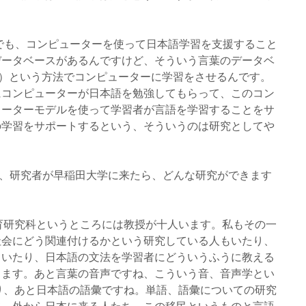
育】の中でも、コンピューターを使って日本語学習を支援すること
データベースがあるんですけど、そういう言葉のデータベ
rning）という方法でコンピューターに学習をさせるんです。
にコンピューターが日本語を勉強してもらって、このコン
ューターモデルを使って学習者が言語を学習することをサ
の学習をサポートするという、そういうのは研究としてや
が、研究者が早稲田大学に来たら、どんな研究ができます
教育研究科というところには教授が十人います。私もその一
社会にどう関連付けるかという研究している人もいたり、
もいたり、日本語の文法を学習者にどういうふうに教える
します。あと言葉の音声ですね、こういう音、音声学とい
り、あと日本語の語彙ですね。単語、語彙についての研究
て、外から日本に来る人たち、この移民というものと言語