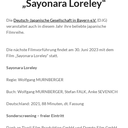
„Sayonara Loreley“
Die
Deutsch-Japanische Gesellschaft in Bayern e.V.
(DJG)
veranstaltet auch in diesem Jahr ihre beliebte japanische
Filmreihe.
Die nächste Filmvorführung findet am 30. Juni 2023 mit dem
Film „Sayonara Loreley“ statt.
Sayonara Loreley
Regie: Wolfgang MURNBERGER
Buch: Wolfgang MURNBERGER, Stefan FALK, Anke SEVENICH
Deutschland: 2021, 88 Minuten, dt. Fassung
Sonderscreening – freier Eintritt
Dank an Tivoli Film Produktion GmbH und Degeto Film GmbH