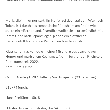
Marie, die immer nur sagt, ihr Koffer sei doch auf dem Weg nach
Tokyo, irrt durch das romantische Rüdesheim am Rhein wie
durch ein Märchenland. Eigentlich wollte sie ja ursprünglich mit
ihrem Chor nach Japan fliegen, jedoch ein plötzlicher
Zwischenfall lässt diesen Wunsch nich wahr werden…
Klassische Tragikomödie in einer Mischung aus abgründigem
Humor und magischem Realismus. Nominiert für den Rheingold
Publikumspreis 2022.
Zeit:
19.00 Uhr
Ort:
Gasteig HP8 / Halle E / Saal Projektor
(93 Personen)
81379 München
Hans-Preißinger-Str. 8
U-Bahn Brudermühlstraße, Bus 54 und X30