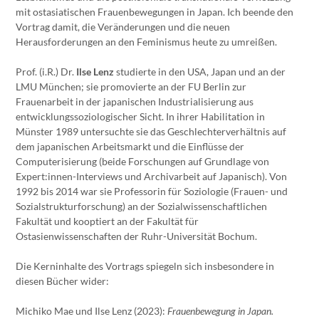
mit ostasiatischen Frauenbewegungen in Japan. Ich beende den
Vortrag damit, die Veränderungen und die neuen
Herausforderungen an den Feminismus heute zu umreißen.
Prof. (i.R.) Dr.
Ilse Lenz
studierte in den USA, Japan und an der
LMU München; sie promovierte an der FU Berlin zur
Frauenarbeit in der japanischen Industrialisierung aus
entwicklungssoziologischer Sicht. In ihrer Habilitation in
Münster 1989 untersuchte sie das Geschlechterverhältnis auf
dem japanischen Arbeitsmarkt und die Einflüsse der
Computerisierung (beide Forschungen auf Grundlage von
Expert:innen-Interviews und Archivarbeit auf Japanisch). Von
1992 bis 2014 war sie Professorin für Soziologie (Frauen- und
Sozialstrukturforschung) an der Sozialwissenschaftlichen
Fakultät und kooptiert an der Fakultät für
Ostasienwissenschaften der Ruhr-Universität Bochum.
Die Kerninhalte des Vortrags spiegeln sich insbesondere in
diesen Bücher wider:
Michiko Mae und Ilse Lenz (2023):
Frauenbewegung in Japan.