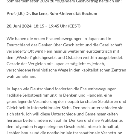
Sommersemester 2024 zu folgendem Gastvortrag herzlich ein:
Prof. (i.R.) Dr. Ilse Lenz, Ruhr-Universität Bochum
20. Juni 2024: 18:15 – 19:45 Uhr (CEST)
Wie haben die neuen Frauenbewegungen in Japan und in
Deutschland das Denken über Geschlecht und die Gesellschaft
verändert? Oft wird Feminismus weiterhin eurozentrisch mit
dem „Westen“ gleichgesetzt und Ostasien weithin ausgeblendet.
Gerade der Vergleich mit Japan ermöglicht es jedoch,
verschiedene feministische Wege in den kapitalistischen Zentren
wahrzunehmen.
In Japan wie Deutschland forderten die Frauenbewegungen
radikale Selbstbestimmung im Denken und Handeln, eine
grundlegende Veränderung der neopatriarchalen Strukturen und
Gleichheit in intersektionaler Sicht. Dennoch unterschieden sie
sich stark. Ich will diese Unterschiede und Gemeinsamkeiten
herausarbeiten, indem ich auf ihr Denken und ihre Praktiken zu
den folgenden Fragen eingehe: Geschlecht, Intersektionalität,
Lesbianismus und die postkoloniale transnationale Vernetzung