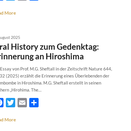
ad More
August 2025
ral History zum Gedenktag:
rinnerung an Hiroshima
 Essay von Prof. M.G. Sheftall in der Zeitschrift Nature 644,
32 (2025) erzählt die Erinnerung eines Überlebenden der
mbombe in Hiroshima. M.G. Sheftall erstellt in seinen
hern „Hirohima. The…
Facebook
Twitter
Email
Teilen
ad More