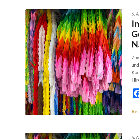
6. 
I
G
N
Zum
und
Kon
Hir
Re
5. 