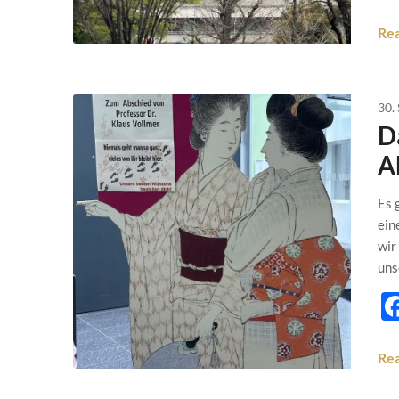
Re
30.
D
A
Es 
ein
wir
uns
Re