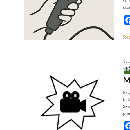
Umg
ste
Re
18.
M
Er 
bek
Sei
poe