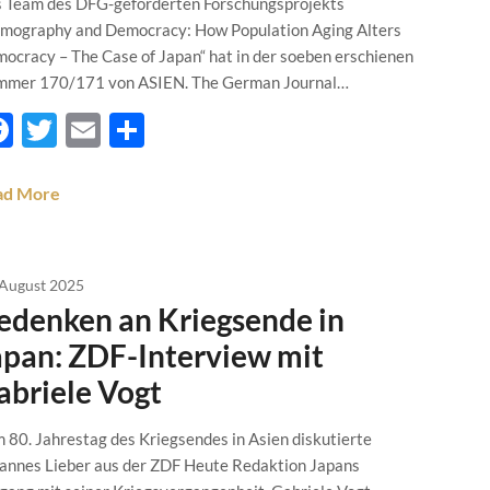
 Team des DFG-geförderten Forschungsprojekts
mography and Democracy: How Population Aging Alters
ocracy – The Case of Japan“ hat in der soeben erschienen
mer 170/171 von ASIEN. The German Journal…
Facebook
Twitter
Email
Teilen
ad More
 August 2025
edenken an Kriegsende in
apan: ZDF-Interview mit
abriele Vogt
 80. Jahrestag des Kriegsendes in Asien diskutierte
annes Lieber aus der ZDF Heute Redaktion Japans