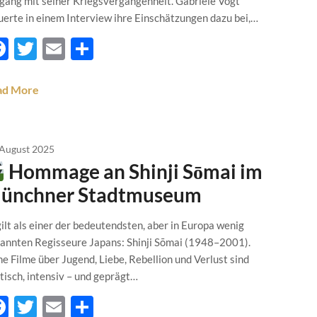
ang mit seiner Kriegsvergangenheit. Gabriele Vogt
uerte in einem Interview ihre Einschätzungen dazu bei,…
Facebook
Twitter
Email
Teilen
ad More
 August 2025
Hommage an Shinji Sōmai im
ünchner Stadtmuseum
gilt als einer der bedeutendsten, aber in Europa wenig
annten Regisseure Japans: Shinji Sōmai (1948–2001).
ne Filme über Jugend, Liebe, Rebellion und Verlust sind
tisch, intensiv – und geprägt…
Facebook
Twitter
Email
Teilen