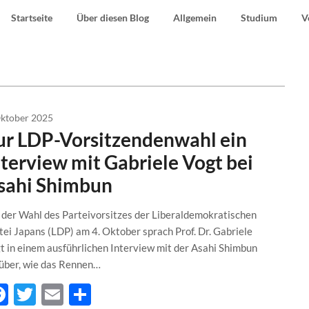
Startseite
Über diesen Blog
Allgemein
Studium
V
Oktober 2025
ur LDP-Vorsitzendenwahl ein
nterview mit Gabriele Vogt bei
sahi Shimbun
 der Wahl des Parteivorsitzes der Liberaldemokratischen
tei Japans (LDP) am 4. Oktober sprach Prof. Dr. Gabriele
t in einem ausführlichen Interview mit der Asahi Shimbun
über, wie das Rennen…
Facebook
Twitter
Email
Teilen