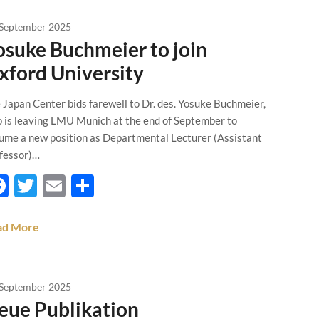
 September 2025
osuke Buchmeier to join
xford University
 Japan Center bids farewell to Dr. des. Yosuke Buchmeier,
 is leaving LMU Munich at the end of September to
ume a new position as Departmental Lecturer (Assistant
fessor)…
Facebook
Twitter
Email
Teilen
ad More
 September 2025
eue Publikation