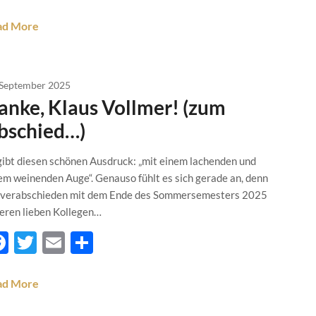
ad More
 September 2025
anke, Klaus Vollmer! (zum
bschied…)
gibt diesen schönen Ausdruck: „mit einem lachenden und
em weinenden Auge“. Genauso fühlt es sich gerade an, denn
 verabschieden mit dem Ende des Sommersemesters 2025
eren lieben Kollegen…
Facebook
Twitter
Email
Teilen
ad More