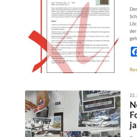
Der
Sch
Löc
der
geh
Re
22.
N
F
j