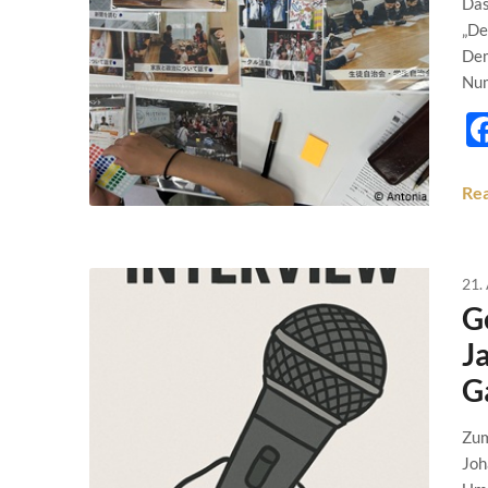
Das
„De
Dem
Num
Re
21.
G
J
G
Zum
Joh