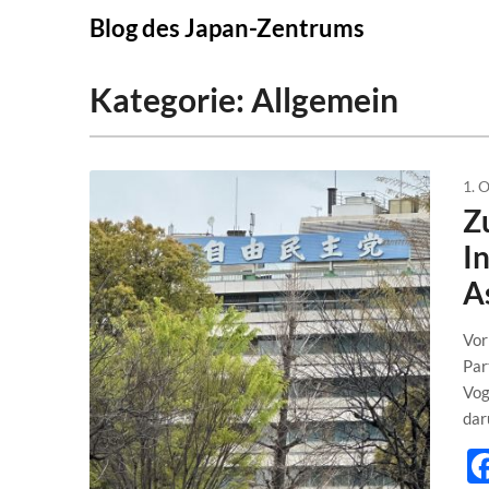
Skip
Blog des Japan-Zentrums
to
content
Kategorie:
Allgemein
1. 
Z
I
A
Vor
Par
Vog
dar