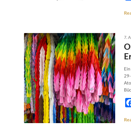
Re
7. 
O
E
Ein
29-
Ato
Büc
Re