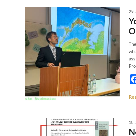
29.
Y
O
The
who
ass
Pro
Re
18.
N