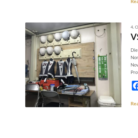
Re
4. 
V
Die
Nor
Nov
Pro
Re