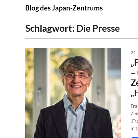
Skip
Blog des Japan-Zentrums
to
content
Schlagwort:
Die Presse
24.
„F
–
Z
„
Fra
Zei
„Fr
mit