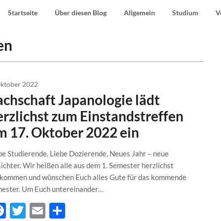
Startseite
Über diesen Blog
Allgemein
Studium
V
en
Oktober 2022
achschaft Japanologie lädt
erzlichst zum Einstandstreffen
m 17. Oktober 2022 ein
be Studierende, Liebe Dozierende, Neues Jahr – neue
ichter. Wir heißen alle aus dem 1. Semester herzlichst
lkommen und wünschen Euch alles Gute für das kommende
ester. Um Euch untereinander…
Facebook
Twitter
Email
Teilen