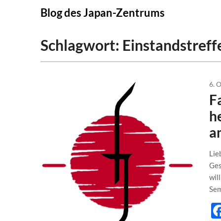
Skip
Blog des Japan-Zentrums
to
content
Schlagwort:
Einstandstreff
6. 
F
h
a
Lie
Ges
wil
Sem