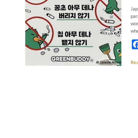
Jap
par
wom
whe
Re