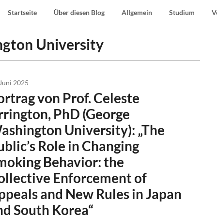
Startseite
Über diesen Blog
Allgemein
Studium
V
gton University
 Juni 2025
ortrag von Prof. Celeste
rrington, PhD (George
ashington University): „The
ublic’s Role in Changing
moking Behavior: the
ollective Enforcement of
ppeals and New Rules in Japan
nd South Korea“