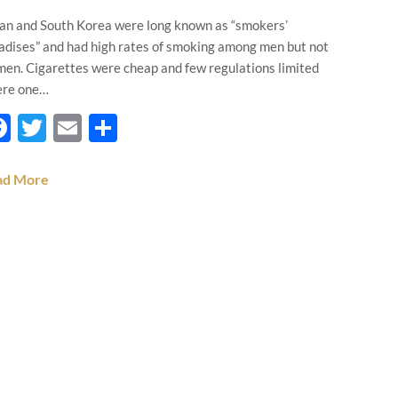
an and South Korea were long known as “smokers’
adises” and had high rates of smoking among men but not
en. Cigarettes were cheap and few regulations limited
re one…
Facebook
Twitter
Email
Teilen
ad More