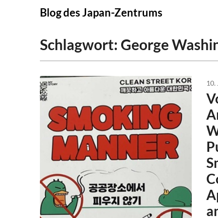
Skip
Blog des Japan-Zentrums
to
content
Schlagwort:
George Washin
10.
V
A
W
P
S
C
A
a