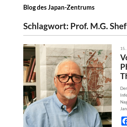
Skip
Blog des Japan-Zentrums
to
content
Schlagwort:
Prof. M.G. Shef
15. 
Vo
P
T
Der
Inf
Nag
Jan