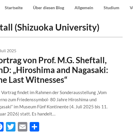
Startseite
Über diesen Blog
Allgemein
Studium
V
tall (Shizuoka University)
Juli 2025
rtrag von Prof. M.G. Sheftall,
hD: „Hiroshima and Nagasaki:
he Last Witnesses“
 Vortrag findet im Rahmen der Sonderausstellung „Vom
erno zum Friedenssymbol- 80 Jahre Hiroshima und
asaki“ im Museum Fünf Kontinente (4. Juli 2025 bis 11.
uar 2026) statt. Es handelt…
Facebook
Twitter
Email
Teilen