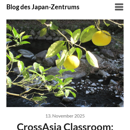
Skip
Blog des Japan-Zentrums
to
content
13. November 2025
CrossAsia Classroom: