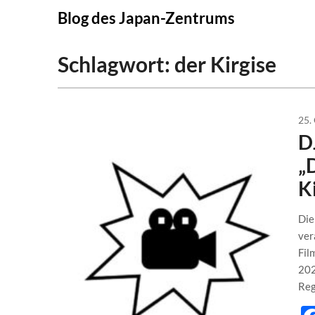
Skip
Blog des Japan-Zentrums
to
content
Schlagwort:
der Kirgise
25.
D
„
K
Die
ver
Fil
202
Reg