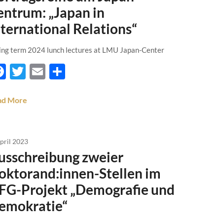
entrum: „Japan in
nternational Relations“
ing term 2024 lunch lectures at LMU Japan-Center
Facebook
Twitter
Email
Teilen
ad More
April 2023
usschreibung zweier
oktorand:innen-Stellen im
FG-Projekt „Demografie und
emokratie“