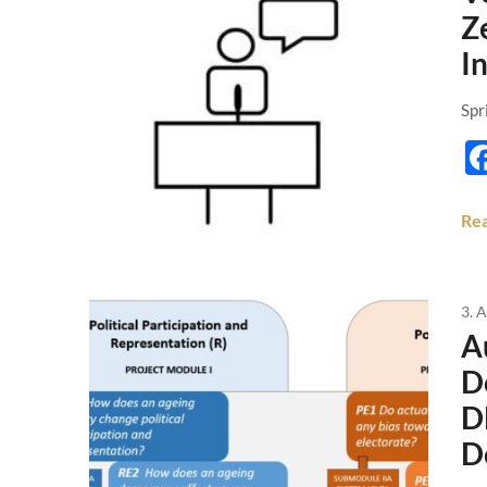
Z
I
Spr
Re
3. 
A
D
D
D