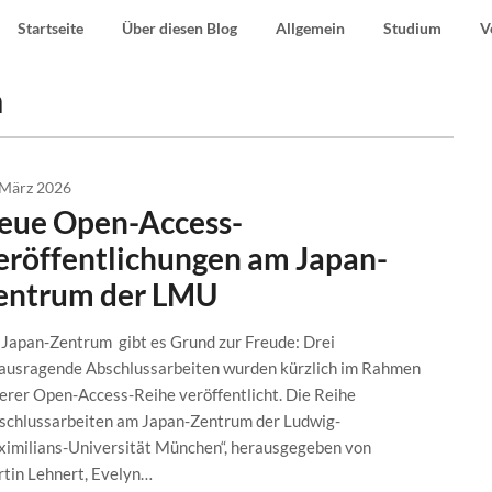
Startseite
Über diesen Blog
Allgemein
Studium
V
m
 März 2026
eue Open-Access-
eröffentlichungen am Japan-
entrum der LMU
Japan-Zentrum gibt es Grund zur Freude: Drei
ausragende Abschlussarbeiten wurden kürzlich im Rahmen
erer Open-Access-Reihe veröffentlicht. Die Reihe
schlussarbeiten am Japan-Zentrum der Ludwig-
imilians-Universität München“, herausgegeben von
tin Lehnert, Evelyn…