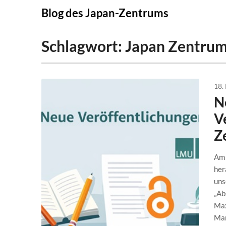
Skip
Blog des Japan-Zentrums
to
content
Schlagwort:
Japan Zentru
18.
N
V
Z
Am 
her
uns
„Ab
Max
Mar