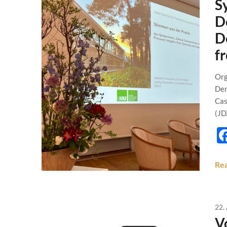
S
D
D
f
Org
Dem
Cas
(JD
Re
22.
V