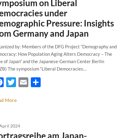
ymposium on Liberal
emocracies under
emographic Pressure: Insights
rom Germany and Japan
anized by: Members of the DFG Project “Demography and
ocracy: How Population Aging Alters Democracy – The
e of Japan” and the Japanese-German Center Berlin
ZB) The symposium “Liberal Democracies…
Facebook
Twitter
Email
Teilen
ad More
 April 2024
ortragsreihe am Japan-