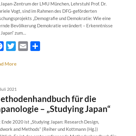
Japan-Zentrum der LMU München, Lehrstuhl Prof. Dr.
riele Vogt, sind im Rahmen des DFG-geförderten
schungsprojekts „Demografie und Demokratie: Wie eine
ernde Bevölkerung Demokratie verändert – Erkenntnisse
 Japan“ zum…
Facebook
Twitter
Email
Teilen
ad More
Juli 2021
ethodenhandbuch für die
apanologie – „Studying Japan“
t Ende 2020 ist „Studying Japan: Research Design,
ldwork and Methods“ (Reiher und Kottmann (Hg.))