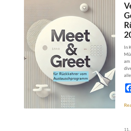
V
G
R
2
In 
Mün
am 
div
all
Re
11.