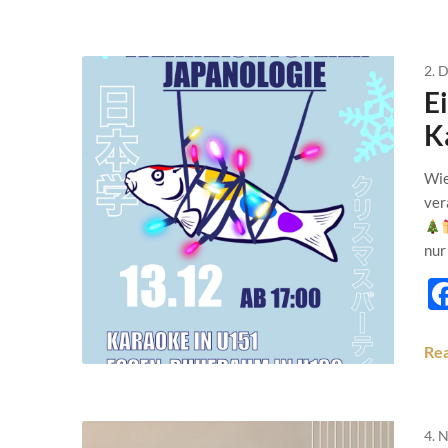
2. 
E
K
Wie
ver
nur
Re
4. 