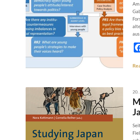
Am 
Gab
For
alt
aus
Re
20. 
M
J
Sei
Fie