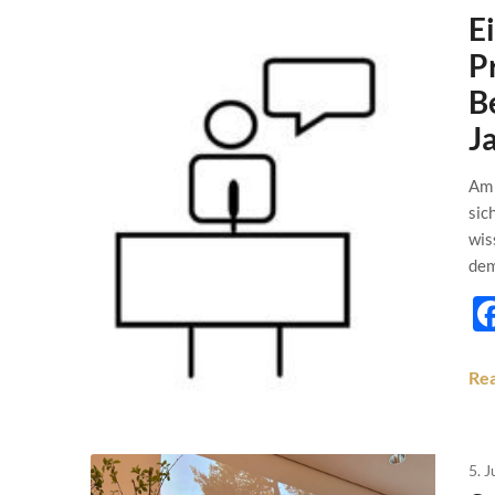
E
P
B
J
Am 
sic
wis
dem
Re
5. 