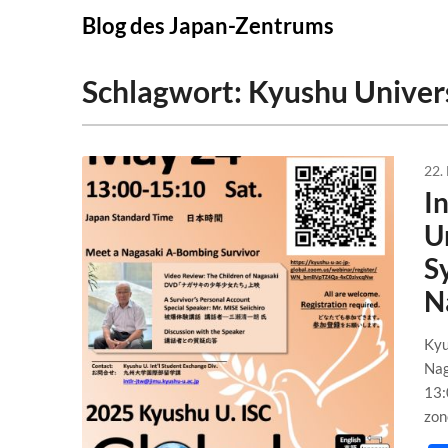
Skip
Blog des Japan-Zentrums
to
content
Schlagwort:
Kyushu Univer
22.
I
U
S
N
Kyu
Nag
13:
zon