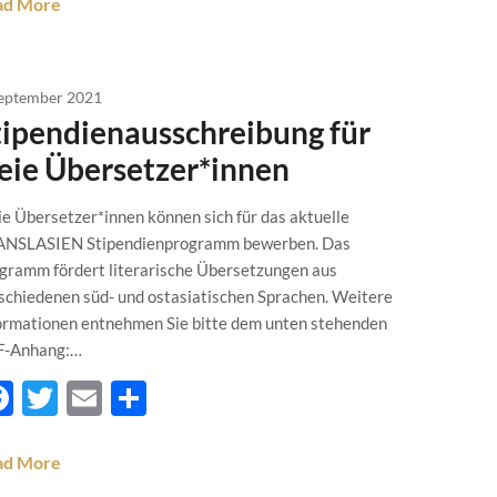
ad More
September 2021
tipendienausschreibung für
reie Übersetzer*innen
ie Übersetzer*innen können sich für das aktuelle
NSLASIEN Stipendienprogramm bewerben. Das
gramm fördert literarische Übersetzungen aus
schiedenen süd- und ostasiatischen Sprachen. Weitere
ormationen entnehmen Sie bitte dem unten stehenden
F-Anhang:…
Facebook
Twitter
Email
Teilen
ad More