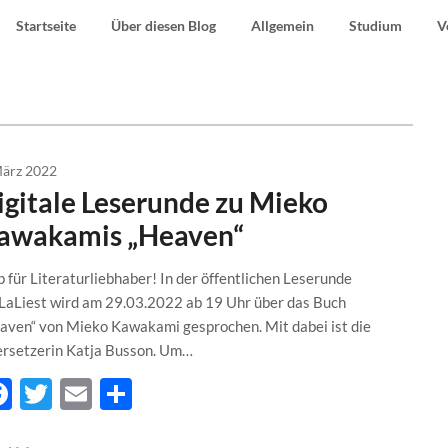
Startseite
Über diesen Blog
Allgemein
Studium
V
März 2022
igitale Leserunde zu Mieko
awakamis „Heaven“
p für Literaturliebhaber! In der öffentlichen Leserunde
LaLiest wird am 29.03.2022 ab 19 Uhr über das Buch
aven“ von Mieko Kawakami gesprochen. Mit dabei ist die
rsetzerin Katja Busson. Um…
Facebook
Twitter
Email
Teilen