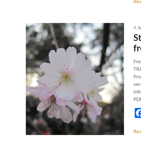
Re
9. 
S
f
Fre
TRA
Pro
ver
Inf
PD
Re