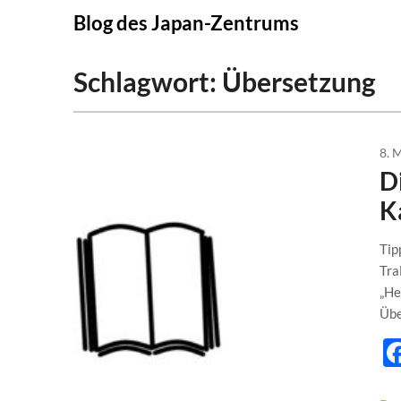
Skip
Blog des Japan-Zentrums
to
content
Schlagwort:
Übersetzung
8. 
D
K
Tip
Tra
„He
Übe