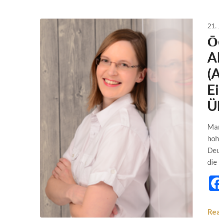
21.
Ō
A
(
E
Ü
Man
hoh
Deu
die
Re